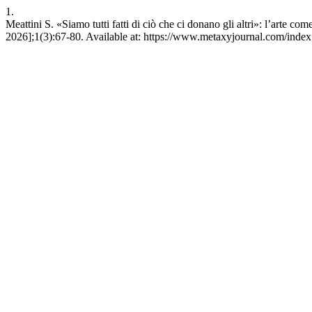
1.
Meattini S. «Siamo tutti fatti di ciò che ci donano gli altri»: l’arte c
2026];1(3):67-80. Available at: https://www.metaxyjournal.com/index