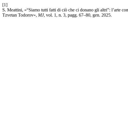
[1]
S. Meattini, «“Siamo tutti fatti di ciò che ci donano gli altri”: l’arte c
Tzvetan Todorov»,
MJ
, vol. 1, n. 3, pagg. 67–80, gen. 2025.